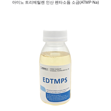
아미노 트리메틸렌 인산 펜타소듐 소금(ATMP·Na)