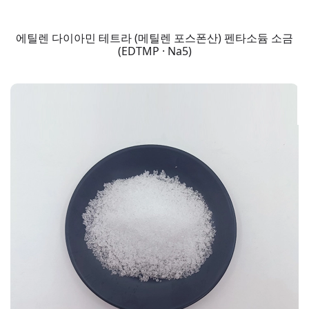
에틸렌 다이아민 테트라 (메틸렌 포스폰산) 펜타소듐 소금
(EDTMP · Na5)