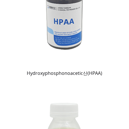
Hydroxyphosphonoacetic산(HPAA)