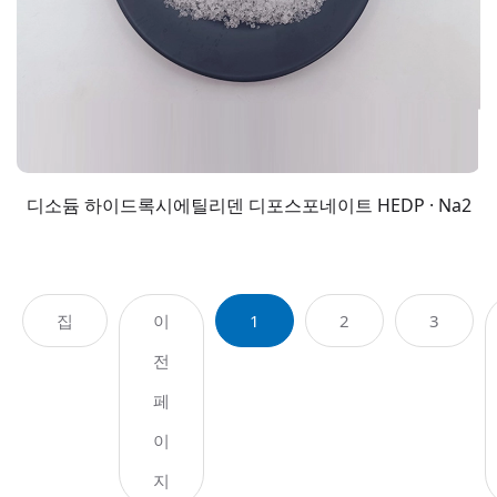
디소듐 하이드록시에틸리덴 디포스포네이트 HEDP · Na2
집
이
1
2
3
전
페
이
지