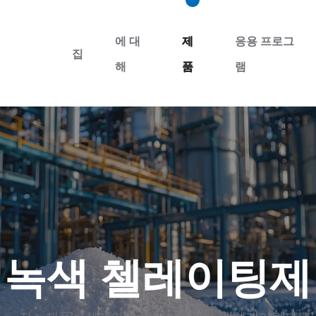
에 대
제
응용 프로그
집
해
품
램
녹색 첼레이팅제