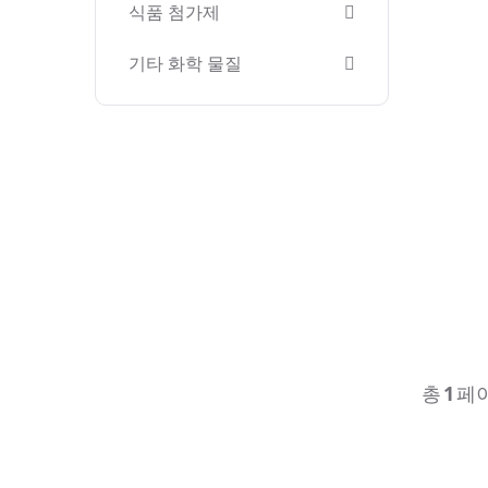
식품 첨가제
기타 화학 물질
총
1
페