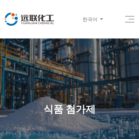
한국어
식품 첨가제
집
>
제품
>
식품 첨가제