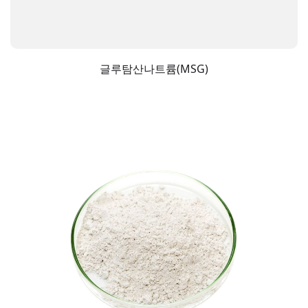
글루탐산나트륨(MSG)